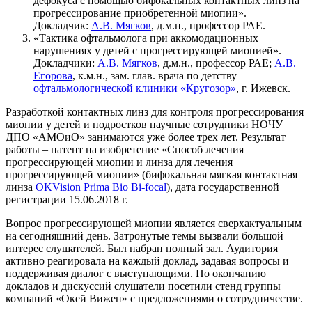
дефокуса с помощью бифокальных контактных линз на
прогрессирование приобретенной миопии».
Докладчик:
А.В. Мягков
, д.м.н., профессор РАЕ.
«Тактика офтальмолога при аккомодационных
нарушениях у детей с прогрессирующей миопией».
Докладчики:
А.В. Мягков
, д.м.н., профессор РАЕ;
А.В.
Егорова
, к.м.н., зам. глав. врача по детству
офтальмологической клиники «Кругозор»
, г. Ижевск.
Разработкой контактных линз для контроля прогрессирования
миопии у детей и подростков научные сотрудники НОЧУ
ДПО «АМОиО» занимаются уже более трех лет. Результат
работы – патент на изобретение «Способ лечения
прогрессирующей миопии и линза для лечения
прогрессирующей миопии» (бифокальная мягкая контактная
линза
OKVision Prima Bio Bi-focal
), дата государственной
регистрации 15.06.2018 г.
Вопрос прогрессирующей миопии является сверхактуальным
на сегодняшний день. Затронутые темы вызвали большой
интерес слушателей. Был набран полный зал. Аудитория
активно реагировала на каждый доклад, задавая вопросы и
поддерживая диалог с выступающими. По окончанию
докладов и дискуссий слушатели посетили стенд группы
компаний «Окей Вижен» с предложениями о сотрудничестве.