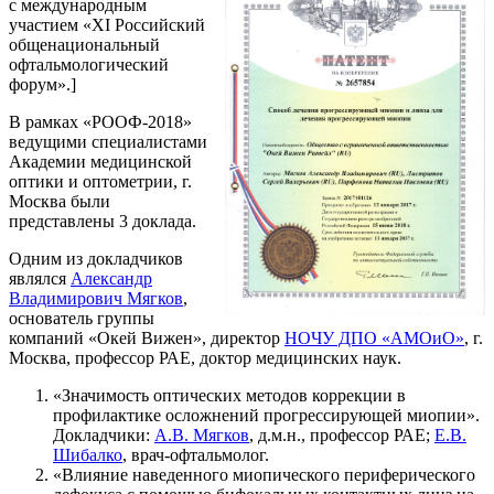
с международным
участием «XI Российский
общенациональный
офтальмологический
форум».]
В рамках «РООФ-2018»
ведущими специалистами
Академии медицинской
оптики и оптометрии, г.
Москва были
представлены 3 доклада.
Одним из докладчиков
являлся
Александр
Владимирович Мягков
,
основатель группы
компаний «Окей Вижен», директор
НОЧУ ДПО «АМОиО»
, г.
Москва, профессор РАЕ, доктор медицинских наук.
«Значимость оптических методов коррекции в
профилактике осложнений прогрессирующей миопии».
Докладчики:
А.В. Мягков
, д.м.н., профессор РАЕ;
Е.В.
Шибалко
, врач-офтальмолог.
«Влияние наведенного миопического периферического